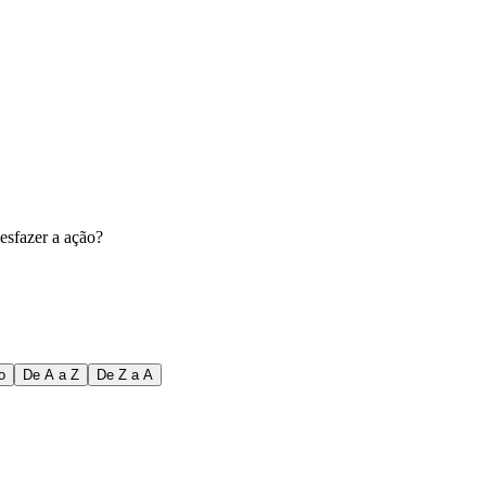
esfazer a ação?
o
De A a Z
De Z a A