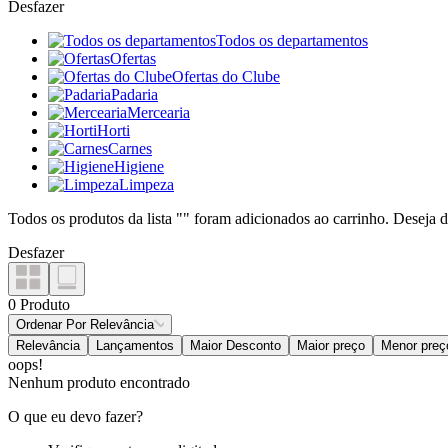
Desfazer
Todos os departamentos
Ofertas
Ofertas do Clube
Padaria
Mercearia
Horti
Carnes
Higiene
Limpeza
Todos os produtos da lista "
" foram adicionados ao carrinho. Deseja d
Desfazer
0
Produto
Ordenar Por
Relevância
Relevância
Lançamentos
Maior Desconto
Maior preço
Menor preç
oops!
Nenhum produto encontrado
O que eu devo fazer?