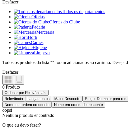
Desfazer
Todos os departamentos
Ofertas
Ofertas do Clube
Padaria
Mercearia
Horti
Carnes
Higiene
Limpeza
Todos os produtos da lista "
" foram adicionados ao carrinho. Deseja d
Desfazer
0
Produto
Ordenar por
Relevância
Relevância
Lançamentos
Maior Desconto
Preço: Do maior para o m
Nome em ordem crescente
Nome em ordem decrescente
oops!
Nenhum produto encontrado
O que eu devo fazer?