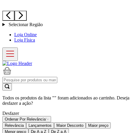
Selecionar Região
Loja Online
Loja Física
Todos os produtos da lista "
" foram adicionados ao carrinho. Deseja
desfazer a ação?
Desfazer
Ordenar Por
Relevância
Relevância
Lançamentos
Maior Desconto
Maior preço
Menor preço
De A a Z
De Z a A