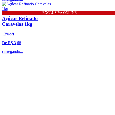
EXCLUSIVA ONLINE
EXCLUSIVA ONLINE
Açúcar Refinado
Caravelas 1kg
13%
off
De R$
3,68
carregando...