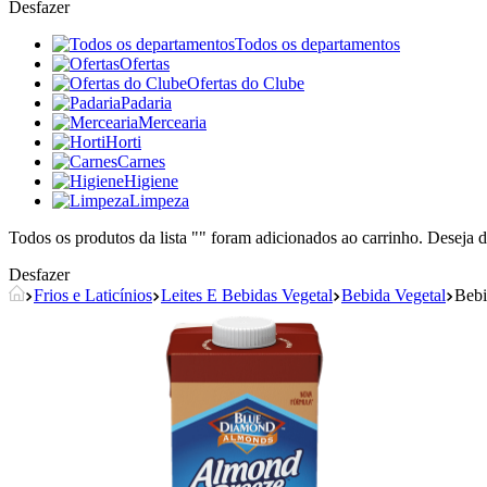
Desfazer
Todos os departamentos
Ofertas
Ofertas do Clube
Padaria
Mercearia
Horti
Carnes
Higiene
Limpeza
Todos os produtos da lista "
" foram adicionados ao carrinho. Deseja d
Desfazer
Frios e Laticínios
Leites E Bebidas Vegetal
Bebida Vegetal
Bebi