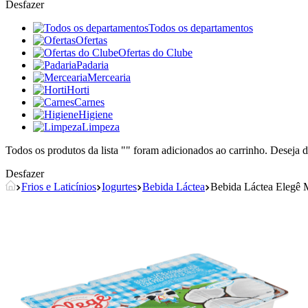
Desfazer
Todos os departamentos
Ofertas
Ofertas do Clube
Padaria
Mercearia
Horti
Carnes
Higiene
Limpeza
Todos os produtos da lista "
" foram adicionados ao carrinho. Deseja d
Desfazer
Frios e Laticínios
Iogurtes
Bebida Láctea
Bebida Láctea Elegê