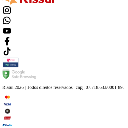
Rissul 2026 | Todos direitos reservados | cnpj: 07.718.633/0001-89.