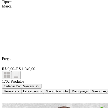
Tipo
Bebidas Alcoólicas
Marca
Vinhos
Vinhos
Bebidas Não Alcoólicas
Destilados E Fermentados
Cervejas
Espumantes
Refrigerantes
Sucos
Preço
Energéticos
R$ 0,00
–
R$ 1.049,00
Funcionais
1702
Produtos
Água Mineral
Ordenar Por
Relevância
Relevância
Lançamentos
Maior Desconto
Maior preço
Menor preç
Refrescos Em Pó