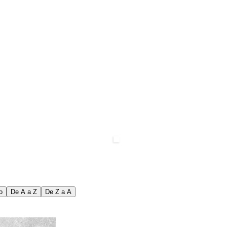
o
De A a Z
De Z a A