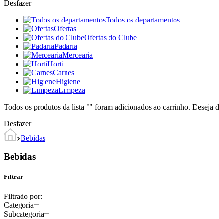
Desfazer
Todos os departamentos
Ofertas
Ofertas do Clube
Padaria
Mercearia
Horti
Carnes
Higiene
Limpeza
Todos os produtos da lista "
" foram adicionados ao carrinho. Deseja d
Desfazer
Bebidas
Bebidas
Filtrar
Filtrado por:
Categoria
Subcategoria