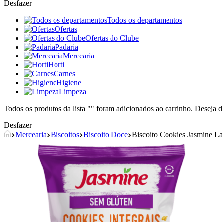
Desfazer
Todos os departamentos
Ofertas
Ofertas do Clube
Padaria
Mercearia
Horti
Carnes
Higiene
Limpeza
Todos os produtos da lista "
" foram adicionados ao carrinho. Deseja d
Desfazer
Mercearia
Biscoitos
Biscoito Doce
Biscoito Cookies Jasmine L