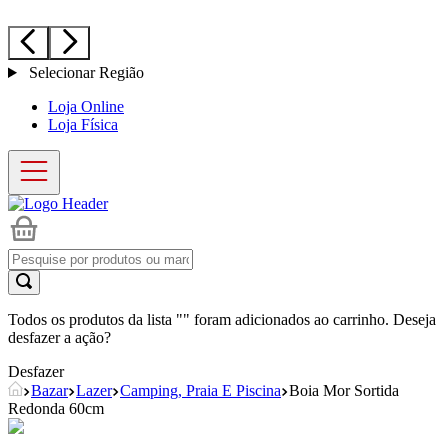
Selecionar Região
Loja Online
Loja Física
Todos os produtos da lista "
" foram adicionados ao carrinho. Deseja
desfazer a ação?
Desfazer
Bazar
Lazer
Camping, Praia E Piscina
Boia Mor Sortida
Redonda 60cm