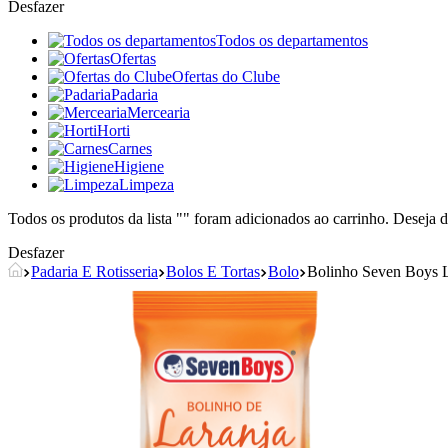
Desfazer
Todos os departamentos
Ofertas
Ofertas do Clube
Padaria
Mercearia
Horti
Carnes
Higiene
Limpeza
Todos os produtos da lista "
" foram adicionados ao carrinho. Deseja d
Desfazer
Padaria E Rotisseria
Bolos E Tortas
Bolo
Bolinho Seven Boys L