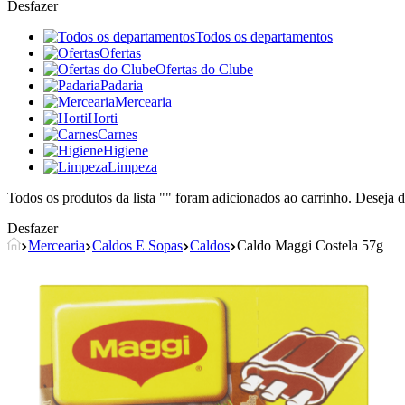
Desfazer
Todos os departamentos
Ofertas
Ofertas do Clube
Padaria
Mercearia
Horti
Carnes
Higiene
Limpeza
Todos os produtos da lista "
" foram adicionados ao carrinho. Deseja d
Desfazer
Mercearia
Caldos E Sopas
Caldos
Caldo Maggi Costela 57g