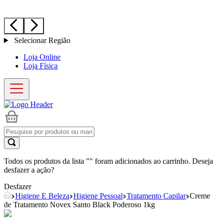
Selecionar Região
Loja Online
Loja Física
Todos os produtos da lista "
" foram adicionados ao carrinho. Deseja
desfazer a ação?
Desfazer
Higiene E Beleza
Higiene Pessoal
Tratamento Capilar
Creme
de Tratamento Novex Santo Black Poderoso 1kg