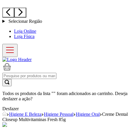
Selecionar Região
Loja Online
Loja Física
Todos os produtos da lista "
" foram adicionados ao carrinho. Deseja
desfazer a ação?
Desfazer
Higiene E Beleza
Higiene Pessoal
Higiene Oral
Creme Dental
Closeup Multivitaminas Fresh 85g