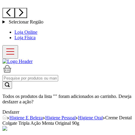
Selecionar Região
Loja Online
Loja Física
Todos os produtos da lista "
" foram adicionados ao carrinho. Deseja
desfazer a ação?
Desfazer
Higiene E Beleza
Higiene Pessoal
Higiene Oral
Creme Dental
Colgate Tripla Ação Menta Original 90g