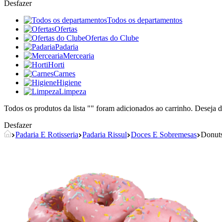
Desfazer
Todos os departamentos
Ofertas
Ofertas do Clube
Padaria
Mercearia
Horti
Carnes
Higiene
Limpeza
Todos os produtos da lista "
" foram adicionados ao carrinho. Deseja d
Desfazer
Padaria E Rotisseria
Padaria Rissul
Doces E Sobremesas
Donut