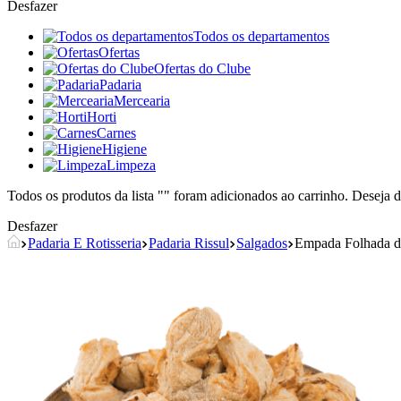
Desfazer
Todos os departamentos
Ofertas
Ofertas do Clube
Padaria
Mercearia
Horti
Carnes
Higiene
Limpeza
Todos os produtos da lista "
" foram adicionados ao carrinho. Deseja d
Desfazer
Padaria E Rotisseria
Padaria Rissul
Salgados
Empada Folhada d