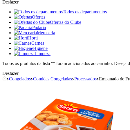
Desfazer
Todos os departamentos
Ofertas
Ofertas do Clube
Padaria
Mercearia
Horti
Carnes
Higiene
Limpeza
Todos os produtos da lista "
" foram adicionados ao carrinho. Deseja d
Desfazer
Congelados
Comidas Congeladas
Processados
Empanado de Fr