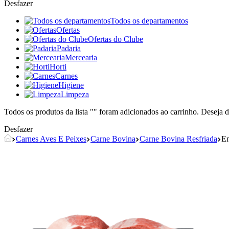
Desfazer
Todos os departamentos
Ofertas
Ofertas do Clube
Padaria
Mercearia
Horti
Carnes
Higiene
Limpeza
Todos os produtos da lista "
" foram adicionados ao carrinho. Deseja d
Desfazer
Carnes Aves E Peixes
Carne Bovina
Carne Bovina Resfriada
En