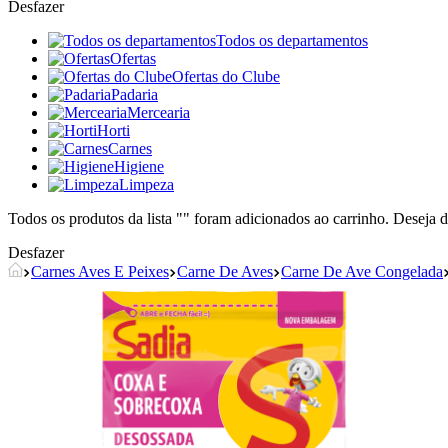
Desfazer
Todos os departamentos
Ofertas
Ofertas do Clube
Padaria
Mercearia
Horti
Carnes
Higiene
Limpeza
Todos os produtos da lista "
" foram adicionados ao carrinho. Deseja d
Desfazer
Carnes Aves E Peixes
Carne De Aves
Carne De Ave Congelada