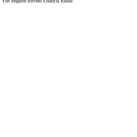
Filé Mignon Bovino Estância Rissul