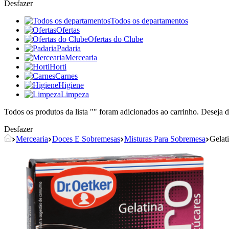
Desfazer
Todos os departamentos
Ofertas
Ofertas do Clube
Padaria
Mercearia
Horti
Carnes
Higiene
Limpeza
Todos os produtos da lista "
" foram adicionados ao carrinho. Deseja d
Desfazer
Mercearia
Doces E Sobremesas
Misturas Para Sobremesa
Gelat