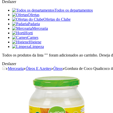
Desfazer
Todos os departamentos
Ofertas
Ofertas do Clube
Padaria
Mercearia
Horti
Carnes
Higiene
Limpeza
Todos os produtos da lista "
" foram adicionados ao carrinho. Deseja d
Desfazer
Mercearia
Óleos E Azeites
Óleos
Gordura de Coco Qualicoco 