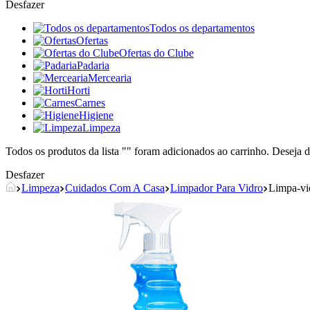
Desfazer
Todos os departamentos
Ofertas
Ofertas do Clube
Padaria
Mercearia
Horti
Carnes
Higiene
Limpeza
Todos os produtos da lista "
" foram adicionados ao carrinho. Deseja d
Desfazer
Limpeza
Cuidados Com A Casa
Limpador Para Vidro
Limpa-vi