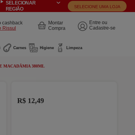
SELECIONAR
SELECIONE UMA LOJA
REGIÃO
o cashback
Montar
ENTRAR
 Rissul
Compra
i
Carnes
Higiene
Limpeza
E MACADÂMIA 380ML
R$ 12,49