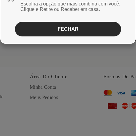
Escolha a opção que mais combina com você:
Clique e Retire ou Receber em casa.
FECHAR
Produtos
Pertin
Fresquinhos
De vo
Área Do Cliente
Formas De P
Minha Conta
de
Meus Pedidos