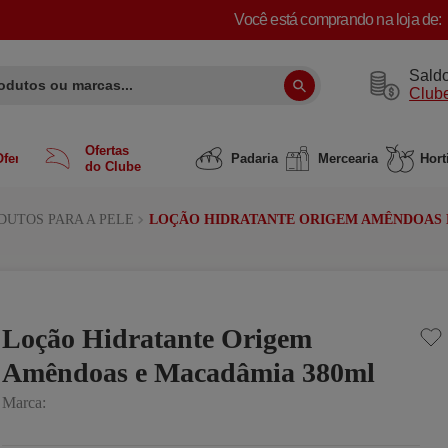
Você está comprando na loja de:
utos ou marcas...
Sald
Clube
Ofertas
fertas
Padaria
Mercearia
Hort
do Clube
DUTOS PARA A PELE
LOÇÃO HIDRATANTE ORIGEM AMÊNDOAS 
Loção Hidratante Origem
Amêndoas e Macadâmia 380ml
Marca: