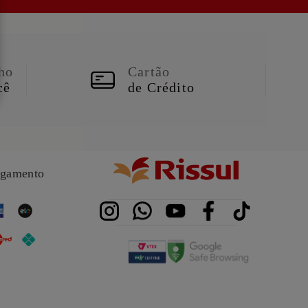
ho
Cartão
cê
de Crédito
agamento