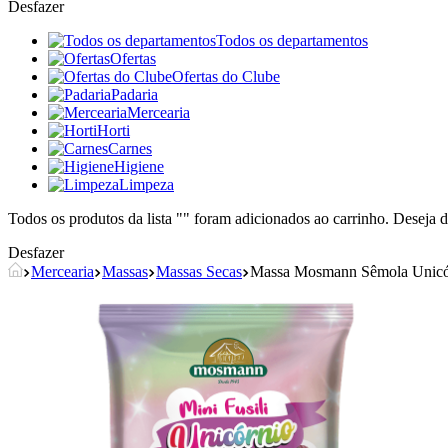
Desfazer
Todos os departamentos
Ofertas
Ofertas do Clube
Padaria
Mercearia
Horti
Carnes
Higiene
Limpeza
Todos os produtos da lista "
" foram adicionados ao carrinho. Deseja d
Desfazer
Mercearia
Massas
Massas Secas
Massa Mosmann Sêmola Unicór