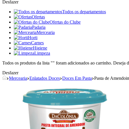
Desfazer
Todos os departamentos
Ofertas
Ofertas do Clube
Padaria
Mercearia
Horti
Carnes
Higiene
Limpeza
Todos os produtos da lista "
" foram adicionados ao carrinho. Deseja d
Desfazer
Mercearia
Enlatados Doces
Doces Em Pasta
Pasta de Amendoi