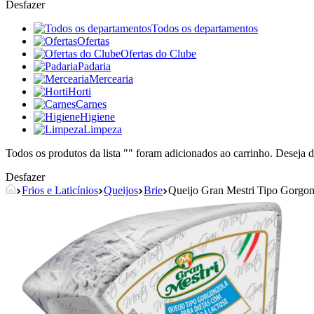
Desfazer
Todos os departamentos
Ofertas
Ofertas do Clube
Padaria
Mercearia
Horti
Carnes
Higiene
Limpeza
Todos os produtos da lista "
" foram adicionados ao carrinho. Deseja d
Desfazer
Frios e Laticínios
Queijos
Brie
Queijo Gran Mestri Tipo Gorgon