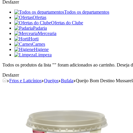
Desfazer
Todos os departamentos
Ofertas
Ofertas do Clube
Padaria
Mercearia
Horti
Carnes
Higiene
Limpeza
Todos os produtos da lista "
" foram adicionados ao carrinho. Deseja d
Desfazer
Frios e Laticínios
Queijos
Bufala
Queijo Bom Destino Mussarela