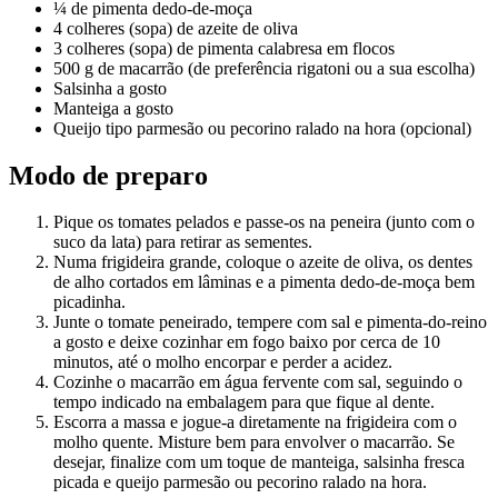
¼ de pimenta dedo-de-moça
4 colheres (sopa) de azeite de oliva
3 colheres (sopa) de pimenta calabresa em flocos
500 g de macarrão (de preferência rigatoni ou a sua escolha)
Salsinha a gosto
Manteiga a gosto
Queijo tipo parmesão ou pecorino ralado na hora (opcional)
Modo de preparo
Pique os tomates pelados e passe-os na peneira (junto com o
suco da lata) para retirar as sementes.
Numa frigideira grande, coloque o azeite de oliva, os dentes
de alho cortados em lâminas e a pimenta dedo-de-moça bem
picadinha.
Junte o tomate peneirado, tempere com sal e pimenta-do-reino
a gosto e deixe cozinhar em fogo baixo por cerca de 10
minutos, até o molho encorpar e perder a acidez.
Cozinhe o macarrão em água fervente com sal, seguindo o
tempo indicado na embalagem para que fique al dente.
Escorra a massa e jogue-a diretamente na frigideira com o
molho quente. Misture bem para envolver o macarrão. Se
desejar, finalize com um toque de manteiga, salsinha fresca
picada e queijo parmesão ou pecorino ralado na hora.