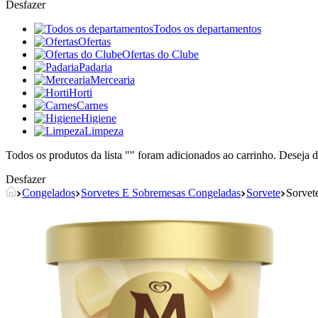
Desfazer
Todos os departamentos
Ofertas
Ofertas do Clube
Padaria
Mercearia
Horti
Carnes
Higiene
Limpeza
Todos os produtos da lista "
" foram adicionados ao carrinho. Deseja d
Desfazer
Congelados
Sorvetes E Sobremesas Congeladas
Sorvete
Sorve