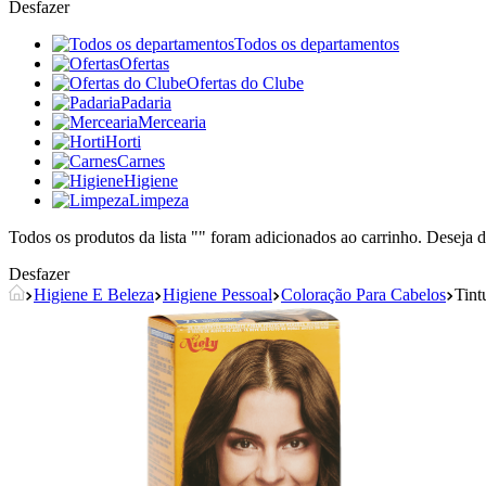
Desfazer
Todos os departamentos
Ofertas
Ofertas do Clube
Padaria
Mercearia
Horti
Carnes
Higiene
Limpeza
Todos os produtos da lista "
" foram adicionados ao carrinho. Deseja d
Desfazer
Higiene E Beleza
Higiene Pessoal
Coloração Para Cabelos
Tint