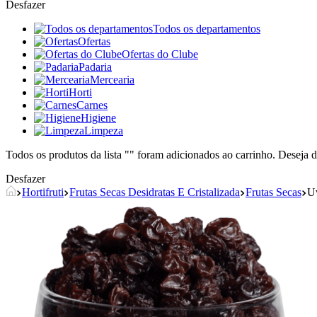
Desfazer
Todos os departamentos
Ofertas
Ofertas do Clube
Padaria
Mercearia
Horti
Carnes
Higiene
Limpeza
Todos os produtos da lista "
" foram adicionados ao carrinho. Deseja d
Desfazer
Hortifruti
Frutas Secas Desidratas E Cristalizada
Frutas Secas
Uv