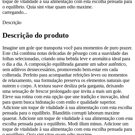
toque de vitalidade à sua alimentação com esta escolha pensada para
o equilíbrio. Quia sint vitae quam odio maxime.
carregando...
Descrição
Descrição do produto
Imagine um gole que transporta você para momentos de puro prazer.
Este chá combina notas delicadas de pêssego com a suavidade das
folhas selecionadas, criando uma bebida leve e aromática ideal para
o dia a dia. A composição equilibrada garante um sabor autêntico,
sem aditivos desnecessários, promovendo bem-estar em cada
colherada. Perfeito para acompanhar refeições leves ou momentos
de relaxamento, sua formulação preserva os elementos naturais que
nutrem o corpo. A textura suave desliza pela garganta, deixando
uma sensação de frescor prolongado que invita a mais um gole.
Eleve sua rotina com esta opção que une tradição e inovação, ideal
para quem busca hidratação com estilo e qualidade superior.
Adicione um toque de vitalidade à sua alimentação com esta escolha
pensada para o equilíbrio. Blanditiis corrupti laborum maxime
quaerat. Adicione um toque de vitalidade à sua alimentação com esta
escolha pensada para o equilíbrio. Modi illum minus. Adicione um
toque de vitalidade à sua alimentação com esta escolha pensada para
o equilíbrio. Quia sint vitae quam odio maxime.