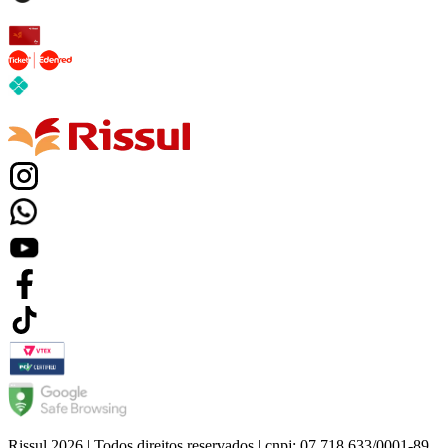
Rissul 2026 | Todos direitos reservados | cnpj: 07.718.633/0001-89.