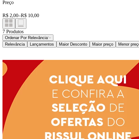
Preço
Farinhas
Farinha De Milho
R$ 2,00
–
R$ 10,00
Cereais
Pipoca
7
Produtos
Canjica
Ordenar Por
Relevância
Relevância
Lançamentos
Maior Desconto
Maior preço
Menor preç
Amendoim