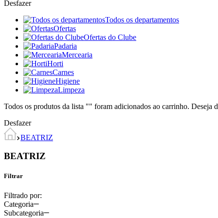
Desfazer
Todos os departamentos
Ofertas
Ofertas do Clube
Padaria
Mercearia
Horti
Carnes
Higiene
Limpeza
Todos os produtos da lista "
" foram adicionados ao carrinho. Deseja d
Desfazer
BEATRIZ
BEATRIZ
Filtrar
Filtrado por:
Categoria
Subcategoria