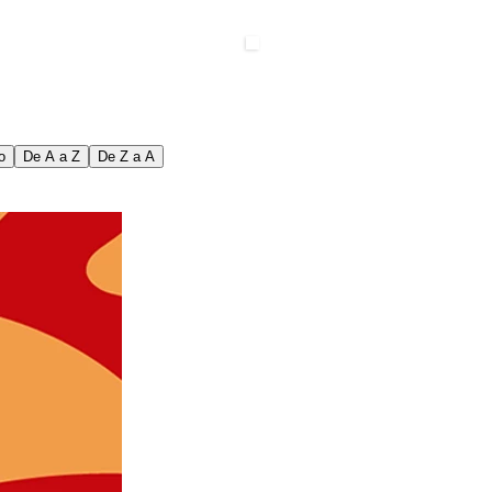
o
De A a Z
De Z a A