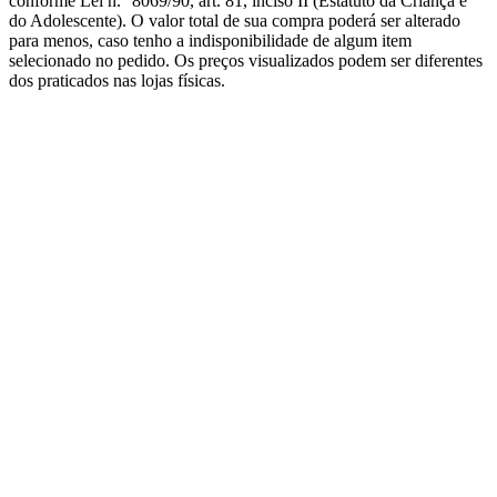
conforme Lei n.° 8069/90, art. 81, inciso II (Estatuto da Criança e
do Adolescente). O valor total de sua compra poderá ser alterado
para menos, caso tenho a indisponibilidade de algum item
selecionado no pedido. Os preços visualizados podem ser diferentes
dos praticados nas lojas físicas.