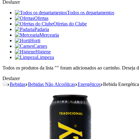
Desfazer
Todos os departamentos
Ofertas
Ofertas do Clube
Padaria
Mercearia
Horti
Carnes
Higiene
Limpeza
Todos os produtos da lista "
" foram adicionados ao carrinho. Deseja d
Desfazer
Bebidas
Bebidas Não Alcoólicas
Energéticos
Bebida Energétic