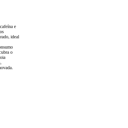
cafeína e
nos
rado, ideal
consumo
cubra o
poia
,
novada.