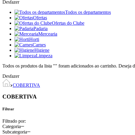
Desfazer
Todos os departamentos
Ofertas
Ofertas do Clube
Padaria
Mercearia
Horti
Carnes
Higiene
Limpeza
Todos os produtos da lista "
" foram adicionados ao carrinho. Deseja d
Desfazer
COBERTIVA
COBERTIVA
Filtrar
Filtrado por:
Categoria
Subcategoria