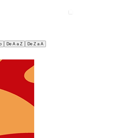
o
De A a Z
De Z a A