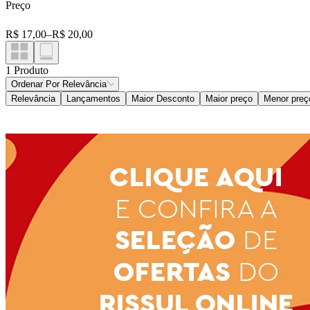
Preço
Confecções E Calçados
Cama, Mesa E Banho
R$ 17,00
–
R$ 20,00
1
Produto
Ordenar Por
Relevância
Relevância
Lançamentos
Maior Desconto
Maior preço
Menor preç