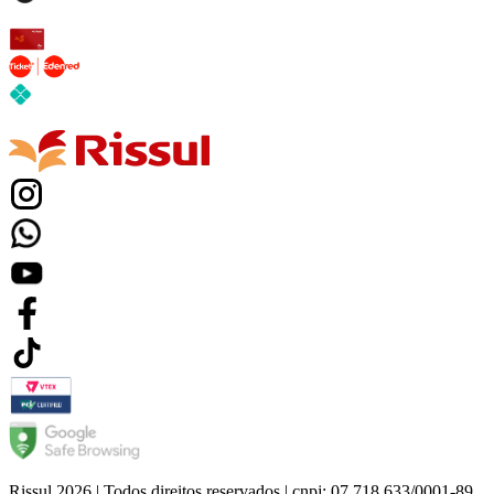
Rissul 2026 | Todos direitos reservados | cnpj: 07.718.633/0001-89.