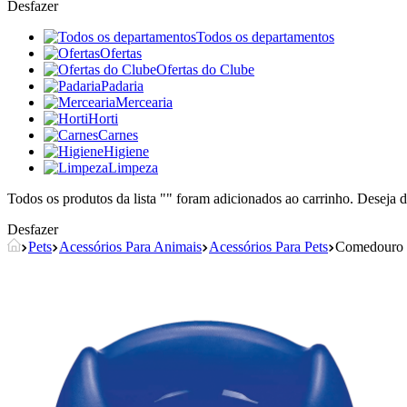
Desfazer
Todos os departamentos
Ofertas
Ofertas do Clube
Padaria
Mercearia
Horti
Carnes
Higiene
Limpeza
Todos os produtos da lista "
" foram adicionados ao carrinho. Deseja d
Desfazer
Pets
Acessórios Para Animais
Acessórios Para Pets
Comedouro 