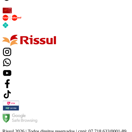
Rissul 2026 | Todos direitos reservados | cnpj: 07.718.633/0001-89.