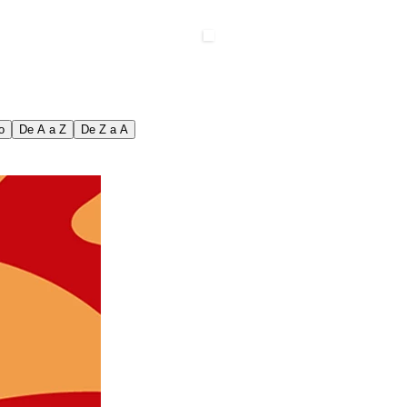
o
De A a Z
De Z a A