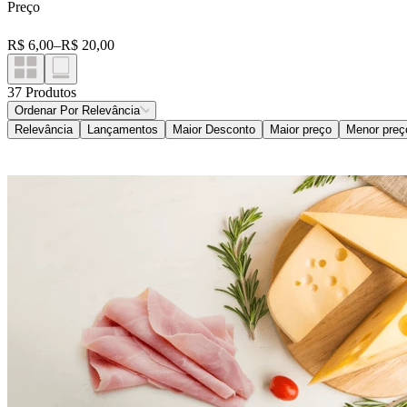
Preço
YOPRO
R$ 6,00
–
R$ 20,00
VERDE CAMPO
37
Produtos
PLANT POWER
Ordenar Por
Relevância
Relevância
Lançamentos
Maior Desconto
Maior preço
Menor preç
PARMALAT
YAKULT
VIGOR
VIDA VEG
NESCAU