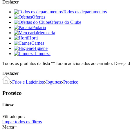
Desfazer
Todos os departamentos
Ofertas
Ofertas do Clube
Padaria
Mercearia
Horti
Carnes
Higiene
Limpeza
Todos os produtos da lista "
" foram adicionados ao carrinho. Deseja d
Desfazer
Frios e Laticínios
Iogurtes
Proteico
Proteico
Filtrar
Filtrado por:
limpar todos os filtros
Marca