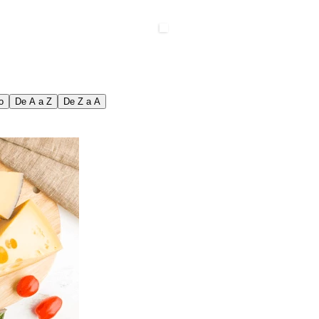
o
De A a Z
De Z a A