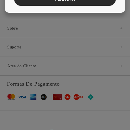
De você
de Crédito
Sobre
+
Suporte
+
Área do Cliente
+
Formas De Pagamento