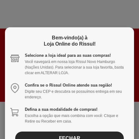
Bem-vindo(a) à
INSCREVA-SE
Loja Online do Rissul!
E RECEBA NOVIDADES E PROMOÇÕES
Selecione a loja ideal para as suas compras!
Você navegará em nossa loja Rissul Novo Hamburgo
(Nações Unidas). Para selecionar a sua loja favorita, basta
clicar em ALTERAR LOJA.
RECEBER OFERTAS
Confira se o Rissul Online atende sua região!
Digite seu CEP e descubra se possuímos entrega em seu
endereço.
Defina a sua modalidade de compras!
Escolha a opção que mais combina com você: Clique e
Ofertas
Produtos
Retire ou Receber em casa.
Exclusivas
Fresquinhos
Pertinho
Cartão
FECHAR