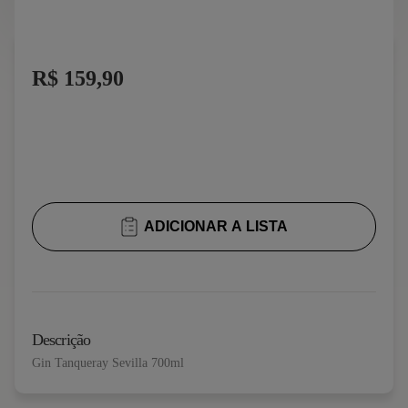
Enlatados
Enlatados Doces
R$ 159,90
Farinhas
Massas
Matinais
Óleos e Azeites
ADICIONAR A LISTA
Rancho Básico
Salgadinhos
Descrição
Suplemento Alimentar
Gin Tanqueray Sevilla 700ml
Ver todos