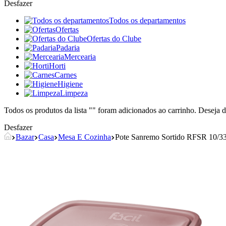
Desfazer
Todos os departamentos
Ofertas
Ofertas do Clube
Padaria
Mercearia
Horti
Carnes
Higiene
Limpeza
Todos os produtos da lista "
" foram adicionados ao carrinho. Deseja d
Desfazer
Bazar
Casa
Mesa E Cozinha
Pote Sanremo Sortido RFSR 10/3