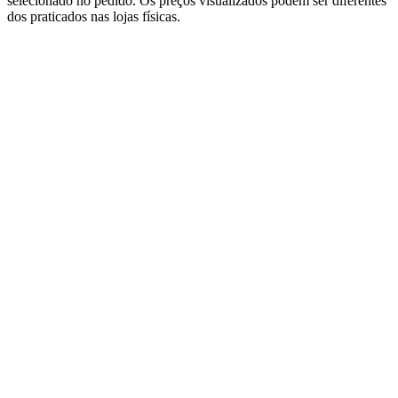
selecionado no pedido. Os preços visualizados podem ser diferentes
dos praticados nas lojas físicas.