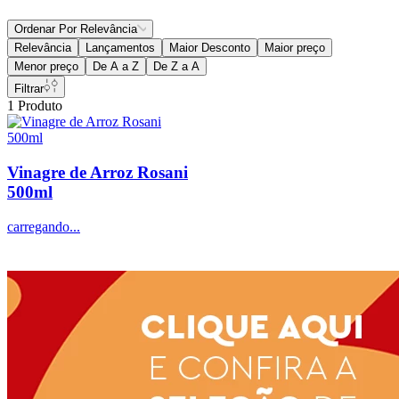
Ordenar Por
Relevância
Relevância
Lançamentos
Maior Desconto
Maior preço
Menor preço
De A a Z
De Z a A
Filtrar
1
Produto
Vinagre de Arroz Rosani
500ml
carregando...