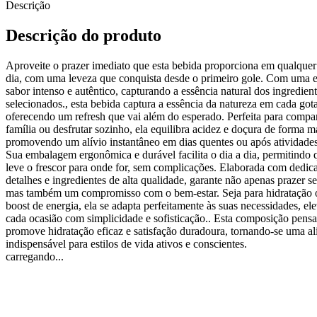
Descrição
Descrição do produto
Aproveite o prazer imediato que esta bebida proporciona em qualquer
dia, com uma leveza que conquista desde o primeiro gole. Com uma 
sabor intenso e autêntico, capturando a essência natural dos ingredien
selecionados., esta bebida captura a essência da natureza em cada gota
oferecendo um refresh que vai além do esperado. Perfeita para compar
família ou desfrutar sozinho, ela equilibra acidez e doçura de forma ma
promovendo um alívio instantâneo em dias quentes ou após atividades
Sua embalagem ergonômica e durável facilita o dia a dia, permitindo
leve o frescor para onde for, sem complicações. Elaborada com dedic
detalhes e ingredientes de alta qualidade, garante não apenas prazer se
mas também um compromisso com o bem-estar. Seja para hidratação
boost de energia, ela se adapta perfeitamente às suas necessidades, e
cada ocasião com simplicidade e sofisticação.. Esta composição pens
promove hidratação eficaz e satisfação duradoura, tornando-se uma al
indispensável para estilos de vida ativos e conscientes.
carregando...