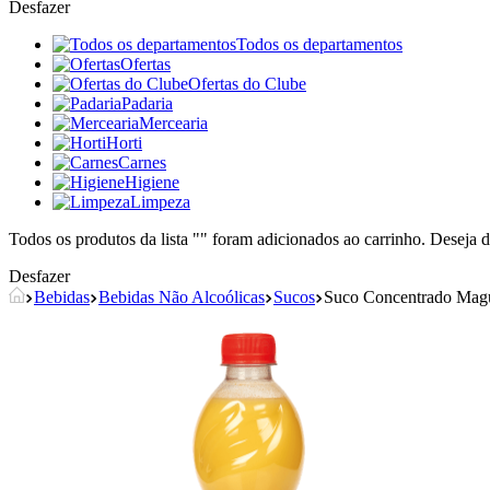
Desfazer
Todos os departamentos
Ofertas
Ofertas do Clube
Padaria
Mercearia
Horti
Carnes
Higiene
Limpeza
Todos os produtos da lista "
" foram adicionados ao carrinho. Deseja d
Desfazer
Bebidas
Bebidas Não Alcoólicas
Sucos
Suco Concentrado Mag