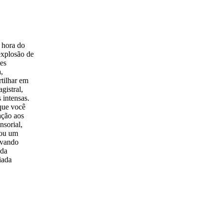
 hora do
explosão de
tes
,
tilhar em
gistral,
 intensas.
 que você
ação aos
nsorial,
 ou um
levando
ada
iada