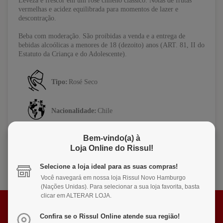
Leveza e frescor em um rosé chileno clássico. Notas de frutas
vermelhas e acidez equilibrada para momentos de lazer e
descontração.
Beba com moderação. São proibidas a venda e a entrega de
bebidas alcoólicas a menores de 18 (dezoito) anos (ART. 81, II do
Estatuto da Criança e do Adolescente).
Tipo:
Rosé Seco
Nacionalidade:
Chile
Bem-vindo(a) à
Loja Online do Rissul!
Selecione a loja ideal para as suas compras!
Você navegará em nossa loja Rissul Novo Hamburgo
(Nações Unidas). Para selecionar a sua loja favorita, basta
clicar em ALTERAR LOJA.
INSCREVA-SE
Confira se o Rissul Online atende sua região!