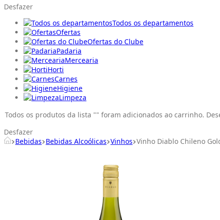
Desfazer
Todos os departamentos
Ofertas
Ofertas do Clube
Padaria
Mercearia
Horti
Carnes
Higiene
Limpeza
Todos os produtos da lista "
" foram adicionados ao carrinho. Des
Desfazer
Bebidas
Bebidas Alcoólicas
Vinhos
Vinho Diablo Chileno Go