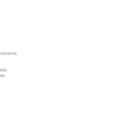
volvente,
idas
 da