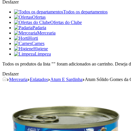
Desfazer
Todos os departamentos
Ofertas
Ofertas do Clube
Padaria
Mercearia
Horti
Carnes
Higiene
Limpeza
Todos os produtos da lista "
" foram adicionados ao carrinho. Deseja d
Desfazer
Mercearia
Enlatados
Atum E Sardinha
Atum Sólido Gomes da 