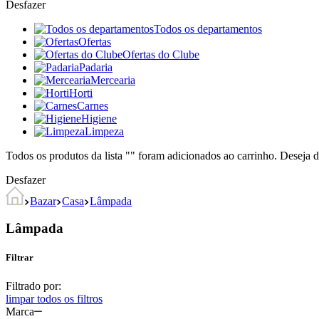
Desfazer
Todos os departamentos
Ofertas
Ofertas do Clube
Padaria
Mercearia
Horti
Carnes
Higiene
Limpeza
Todos os produtos da lista "
" foram adicionados ao carrinho. Deseja d
Desfazer
Bazar
Casa
Lâmpada
Lâmpada
Filtrar
Filtrado por:
limpar todos os filtros
Marca